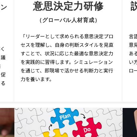
意思決定力研修
ョン
（グローバル人材育成）
「リーダーとして求められる意思決定プロ
言
セスを理解し、自身の判断スタイルを見直
意
導く
すことで、状況に応じた最適な意思決定力
あ
。議
を実践的に習得します。シミュレーション
い
態
を通じて、即現場で活かせる判断力と実行
ロ
を促
力を養います。
きる