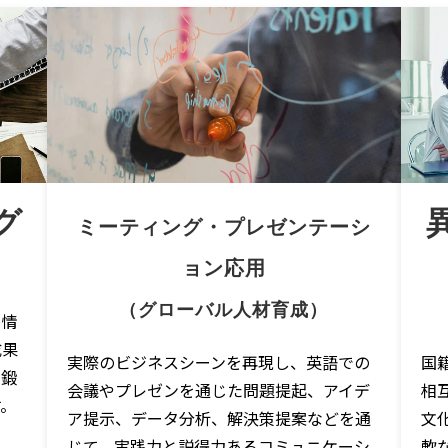
グ
ミーティング・プレゼンテーシ
ョン応用
（グローバル人材育成）
、情
成果
実際のビジネスシーンを再現し、英語での
国
に鍛
会議やプレゼンを通じた問題提起、アイデ
相
す。
ア提示、データ分析、解決策提案などを通
文
じて、実践力と説得力あるコミュニケーシ
軟