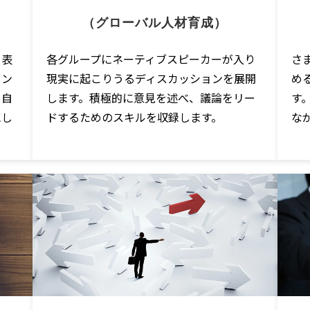
（グローバル人材育成）
・表
各グループにネーティブスピーカーが入り
さ
ョン
現実に起こりうるディスカッションを展開
め
と自
します。積極的に意見を述べ、議論をリー
す
にし
ドするためのスキルを収録します。
な