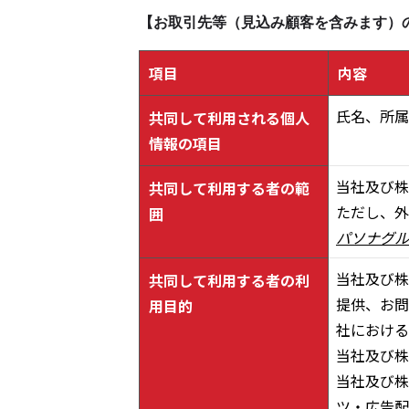
【お取引先等（見込み顧客を含みます）
項目
内容
氏名、所属
共同して利用される個人
情報の項目
当社及び株
共同して利用する者の範
ただし、外
囲
パソナグル
当社及び株
共同して利用する者の利
提供、お問
用目的
社における
当社及び株
当社及び株
ツ・広告配