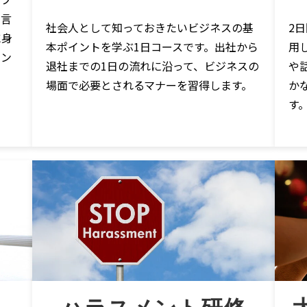
・言
社会人として知っておきたいビジネスの基
2
に身
本ポイントを学ぶ1日コースです。出社から
用
ソン
退社までの1日の流れに沿って、ビジネスの
や
場面で必要とされるマナーを習得します。
か
す