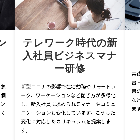
ン
テレワーク時代の新
入社員ビジネスマナ
ー研修
実
書
印象
新型コロナの影響で在宅勤務やリモートワ
書
と個
ーク、ワーケーションなど働き方が多様化
な
ィン
し、新入社員に求められるマナーやコミュ
ま
つく
ニケーションも変化しています。こうした
変化に対応したカリキュラムを提案しま
す。