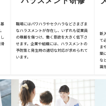
ハラスメント研修
や基
職場にはパワハラやセクハラなどさまざま
す。
なハラスメントが存在し、いずれも従業員
新
とし
の尊厳を傷つけ、働く意欲を大きく低下さ
て
円滑
せます。企業や組織には、ハラスメントの
ま
予防策と発生時の適切な対応が求められて
築
います。
な
識