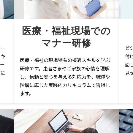
医療・福祉現場での
マナー研修
ビ
ケー
付
スキ
医療・福祉の現場特有の接遇スキルを学ぶ
面
レー
研修です。患者さまやご家族の心情を理解
見
身に
し、信頼と安心を与える対応力を、職種や
階層に応じた実践的カリキュラムで習得し
ます。