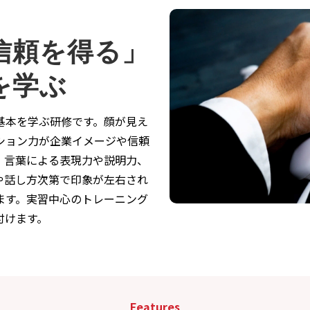
信頼を得る」
を学ぶ
基本を学ぶ研修です。顔が見え
ション力が企業イメージや信頼
、言葉による表現力や説明力、
や話し方次第で印象が左右され
ます。実習中心のトレーニング
付けます。
Features