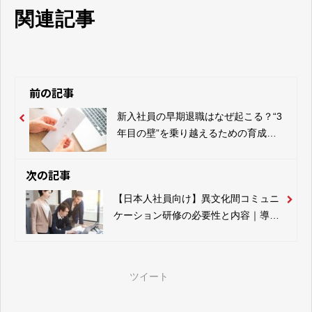
関連記事
前の記事
新入社員の早期退職はなぜ起こる？“3
年目の壁”を乗り越えるための育成の
コツ
次の記事
【日本人社員向け】異文化間コミュニ
ケーション研修の必要性と内容｜導入
前に知っておくべきポイント
ツイート