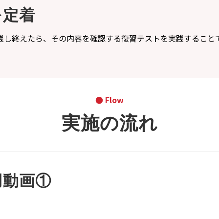
を定着
践し終えたら、その内容を確認する復習テストを実践すること
。
● Flow
実施の流れ
用動画①