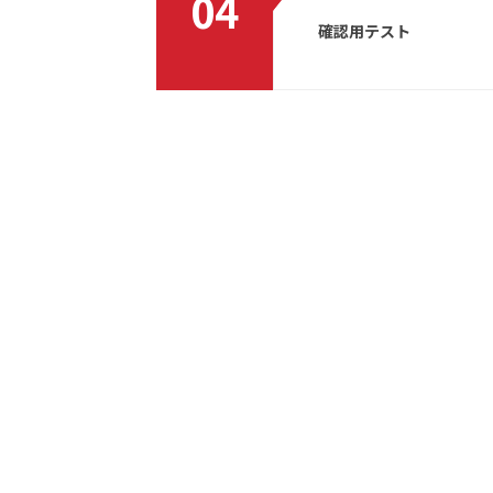
04
確認用テスト
1～100名まで
217,800円（税込）