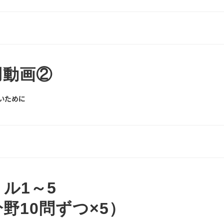
用動画②
いために
ル1～5
野10問ずつ×5）