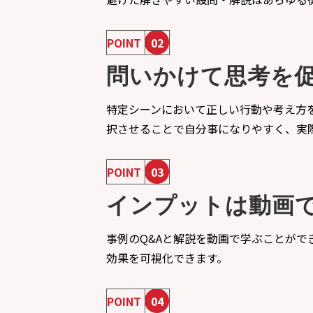
POINT
02
問いかけて思考を
特定シーンにおいて正しい行動や考え方
択させることで自分事になりやすく、実
POINT
03
インプットは動画
事例のQ&Aと解説を動画で学ぶことが
効果を可視化できます。
POINT
04