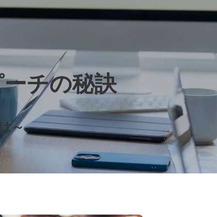
ピーチの秘訣
は～