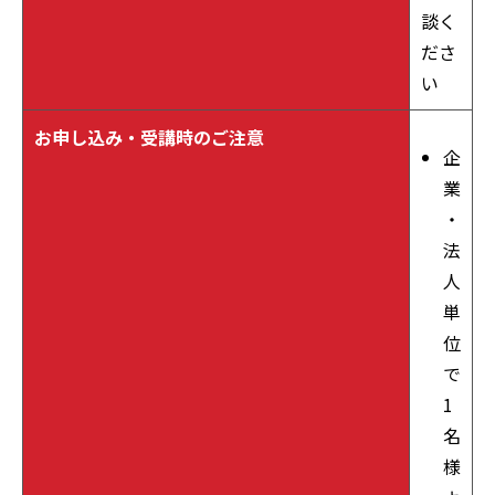
談く
ださ
い
お申し込み・受講時のご注意
企
業
・
法
人
単
位
で
1
名
様