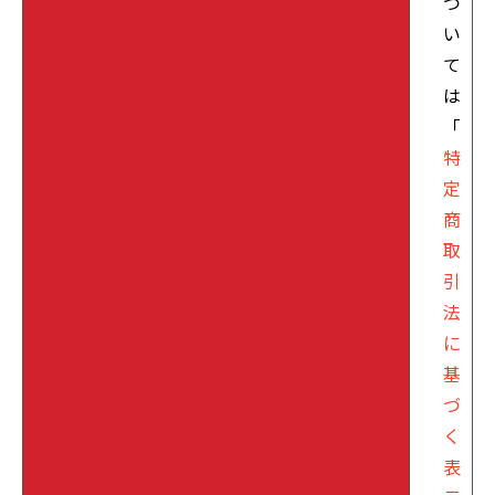
つ
い
て
は
「
特
定
商
取
引
法
に
基
づ
く
表