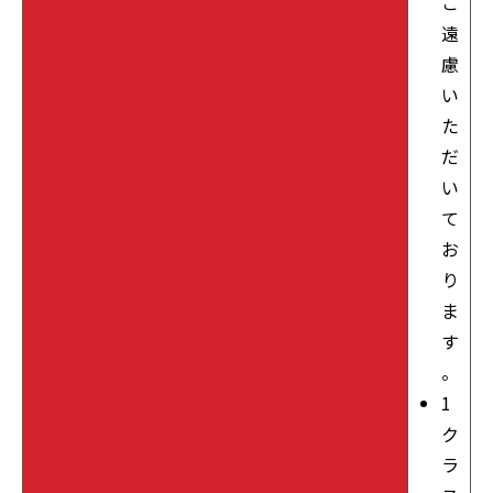
ご
遠
慮
い
た
だ
い
て
お
り
ま
す
。
1
ク
ラ