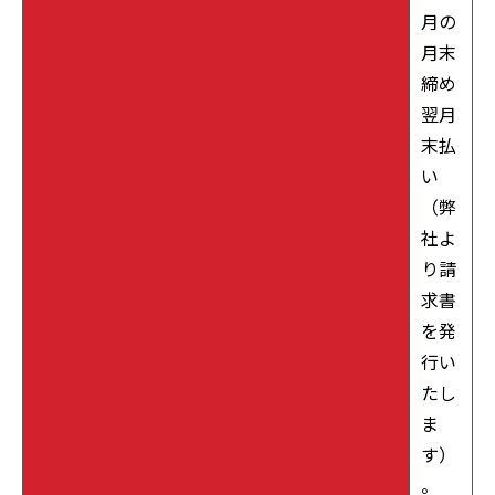
月の
月末
締め
翌月
末払
い
（弊
社よ
り請
求書
を発
行い
たし
ま
す）
。