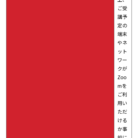
ご受
講予
定の
端末
やネ
ット
ワー
クが
Zoo
mを
ご利
用い
ただ
ける
か事
前に