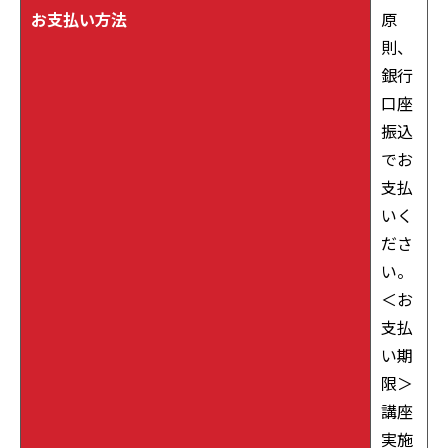
お支払い方法
原
則、
銀行
口座
振込
でお
支払
いく
ださ
い。
＜お
支払
い期
限＞
講座
実施