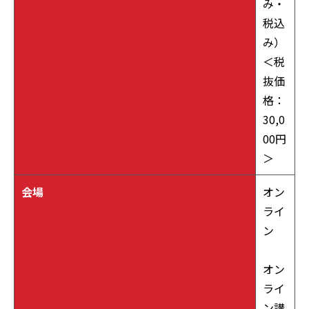
み・
税込
み）
＜税
抜価
格：
30,0
00円
＞
会場
オン
ライ
ン
オン
ライ
ン講