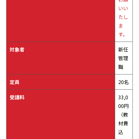
いい
たし
ま
す。
対象者
新任
管理
職
定員
20名
受講料
33,0
00円
（教
材費
込