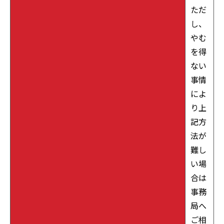
ただ
し、
やむ
を得
ない
事情
によ
り上
記方
法が
難し
い場
合は
事務
局へ
ご相