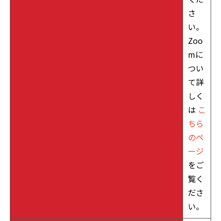
さ
い。
Zoo
mに
つい
て詳
しく
は
こ
ちら
のペ
ージ
をご
覧く
ださ
い。