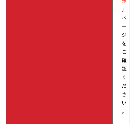
示
」
ペ
ー
ジ
を
ご
確
認
く
だ
さ
い
。