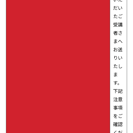
だい
たご
受講
者さ
まへ
お送
りい
たし
ま
す。
下記
注意
事項
をご
確認
くだ