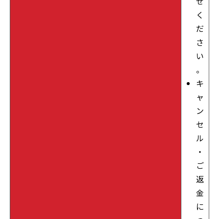
せ
く
だ
さ
い
。
キ
ャ
ン
セ
ル
・
ご
返
金
に