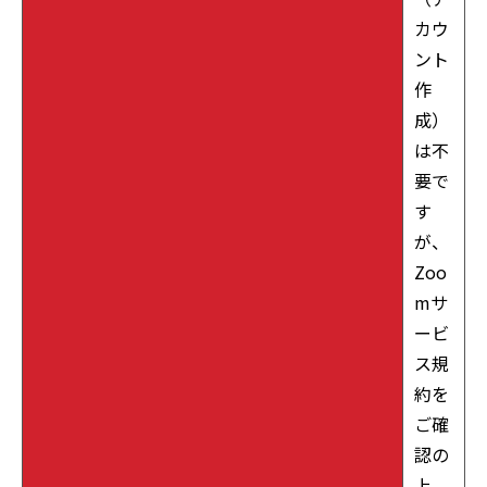
カウ
ント
作
成）
は不
要で
す
が、
Zoo
mサ
ービ
ス規
約を
ご確
認の
上、