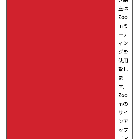
座は
Zoo
mミ
ーテ
ィン
グを
使用
致し
ま
す。
Zoo
mの
サイ
ンア
ップ
（ア