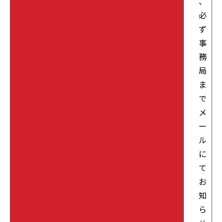
、
必
ず
事
務
局
ま
で
メ
ー
ル
に
て
お
知
ら