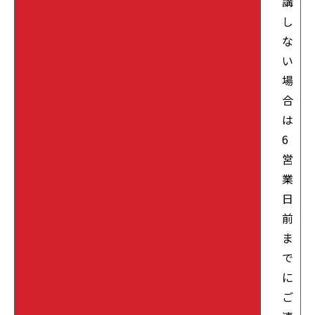
講
し
な
い
場
合
は
6
営
業
日
前
ま
で
に
ご