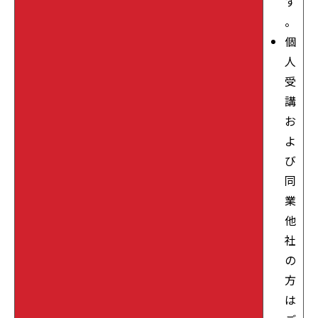
す
。
個
人
受
講
お
よ
び
同
業
他
社
の
方
は