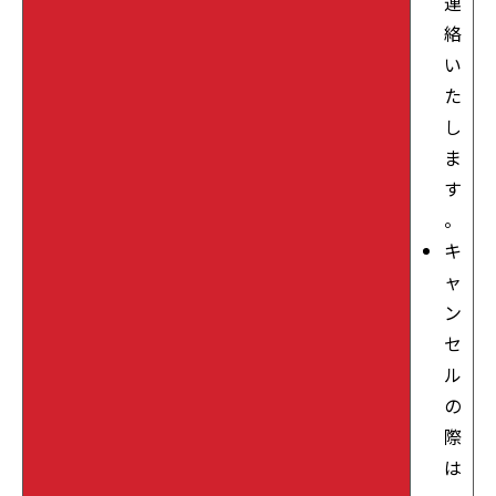
連
絡
い
た
し
ま
す
。
キ
ャ
ン
セ
ル
の
際
は