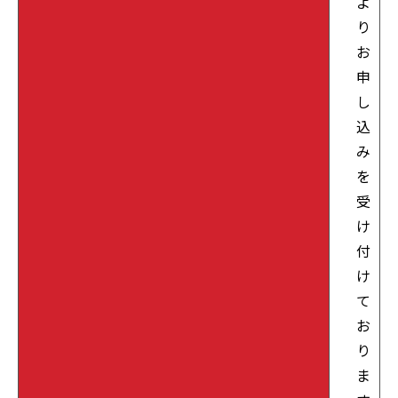
よ
り
お
申
し
込
み
を
受
け
付
け
て
お
り
ま