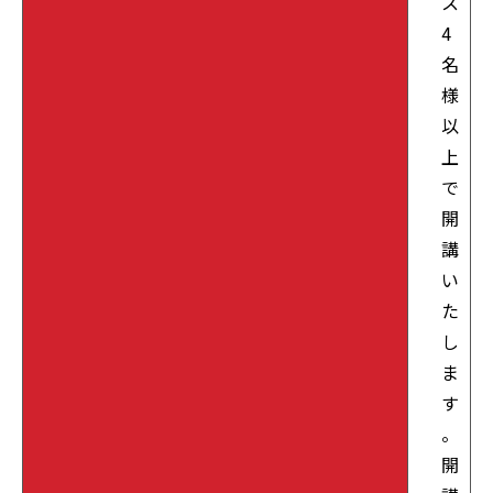
ス
4
名
様
以
上
で
開
講
い
た
し
ま
す
。
開