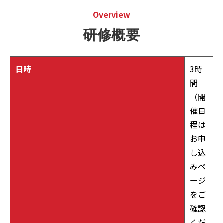
Overview
研修概要
日時
3時
間
（開
催日
程は
お申
し込
みペ
ージ
をご
確認
くだ