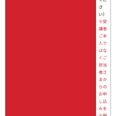
さ
い）
※受
講者
ご本
人で
はな
くご
担当
者さ
まか
らの
お申
し込
みを
お願