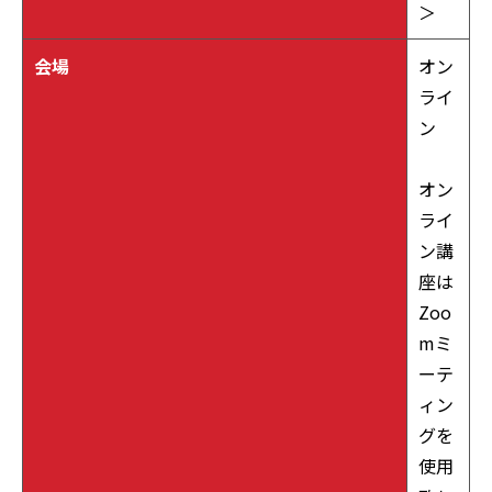
＞
会場
オン
ライ
ン
オン
ライ
ン講
座は
Zoo
mミ
ーテ
ィン
グを
使用