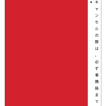
キ
ャ
ン
セ
ル
の
際
は
、
必
ず
事
務
局
ま
で