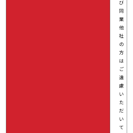
び
同
業
他
社
の
方
は
ご
遠
慮
い
た
だ
い
て