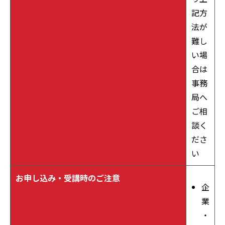
記方
法が
難し
い場
合は
事務
局へ
ご相
談く
ださ
い
お申し込み・受講時のご注意
企
業
・