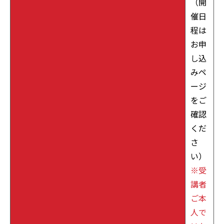
（開
催日
程は
お申
し込
みペ
ージ
をご
確認
くだ
さ
い）
※受
講者
ご本
人で