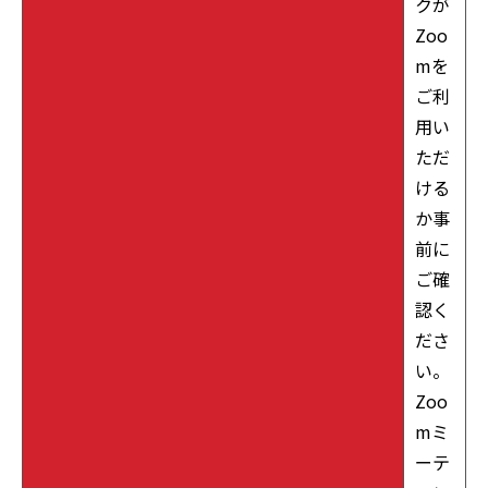
クが
Zoo
mを
ご利
用い
ただ
ける
か事
前に
ご確
認く
ださ
い。
Zoo
mミ
ーテ