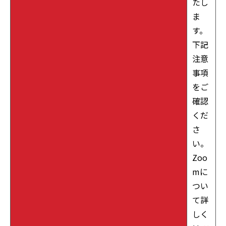
たし
ま
す。
下記
注意
事項
をご
確認
くだ
さ
い。
Zoo
mに
つい
て詳
しく