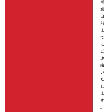
営
業
日
前
ま
で
に
ご
連
絡
い
た
し
ま
す
。