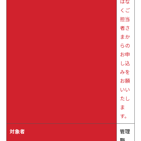
はな
くご
担当
者さ
まか
らの
お申
し込
みを
お願
いい
たし
ま
す。
対象者
管理
職