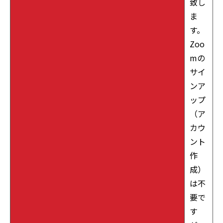
致し
ま
す。
Zoo
mの
サイ
ンア
ップ
（ア
カウ
ント
作
成）
は不
要で
す