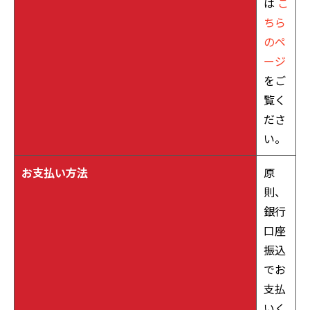
は
こ
ちら
のペ
ージ
をご
覧く
ださ
い。
お支払い方法
原
則、
銀行
口座
振込
でお
支払
いく