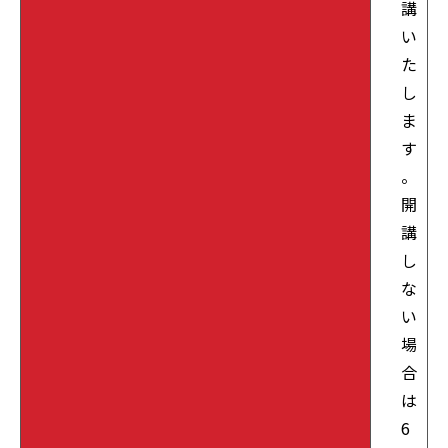
講
い
た
し
ま
す
。
開
講
し
な
い
場
合
は
6