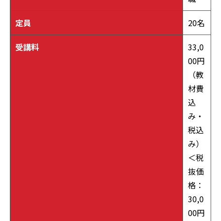
定員
20名
受講料
33,0
00円
（教
材費
込
み・
税込
み）
＜税
抜価
格：
30,0
00円