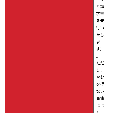
り請
求書
を発
行い
たし
ま
す）
。
ただ
し、
やむ
を得
ない
事情
によ
り上