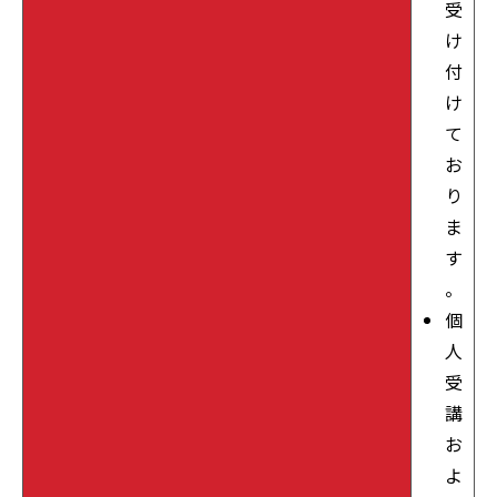
受
け
付
け
て
お
り
ま
す
。
個
人
受
講
お
よ