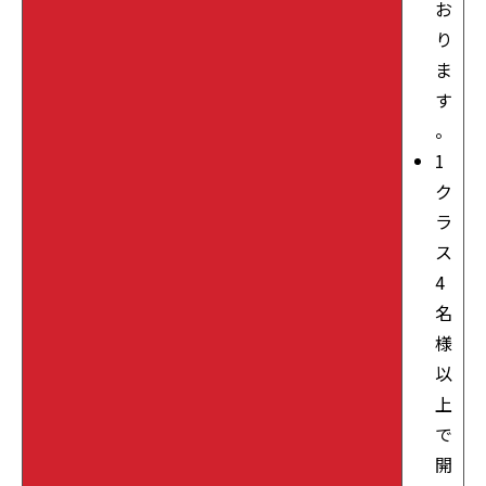
お
り
ま
す
。
1
ク
ラ
ス
4
名
様
以
上
で
開