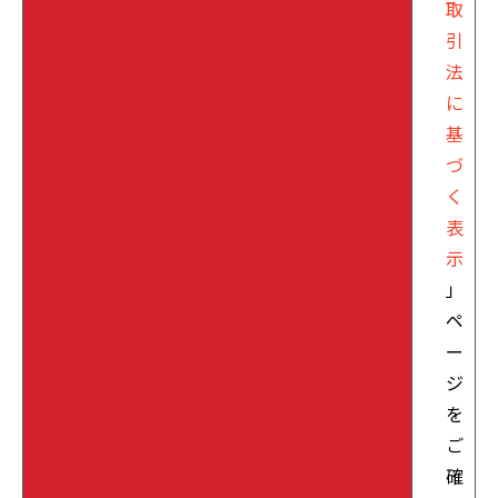
取
引
法
に
基
づ
く
表
示
」
ペ
ー
ジ
を
ご
確