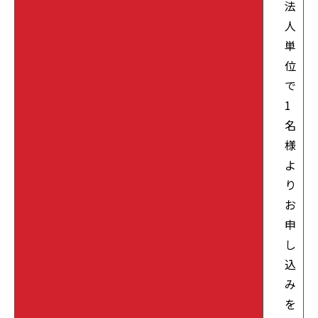
法
人
単
位
で
1
名
様
よ
り
お
申
し
込
み
を