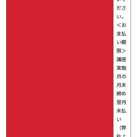
ださ
い。
＜お
支払
い期
限＞
講座
実施
月の
月末
締め
翌月
末払
い
（弊
社よ