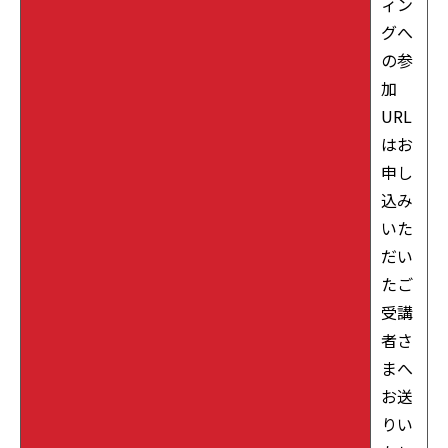
ィン
グへ
の参
加
URL
はお
申し
込み
いた
だい
たご
受講
者さ
まへ
お送
りい