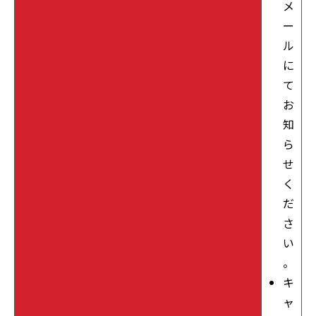
メ
ー
ル
に
て
お
知
ら
せ
く
だ
さ
い
。
キ
ャ