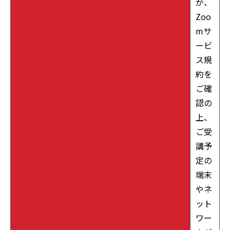
が、
Zoo
mサ
ービ
ス規
約を
ご確
認の
上、
ご受
講予
定の
端末
やネ
ット
ワー