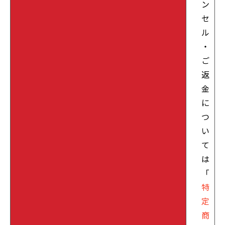
ン
セ
ル
・
ご
返
金
に
つ
い
て
は
「
特
定
商