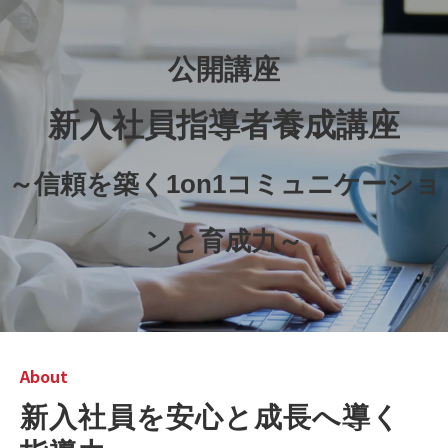
公開講座
新入社員指導者養成講座
～信頼を築く1on1コミュニケーショ
ンと育成力～
About
新入社員を安心と成長へ導く