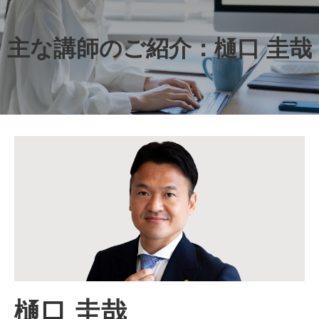
主な講師のご紹介：樋口 圭哉
樋口 圭哉