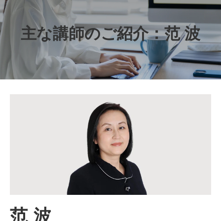
主な講師のご紹介：范 波
范 波