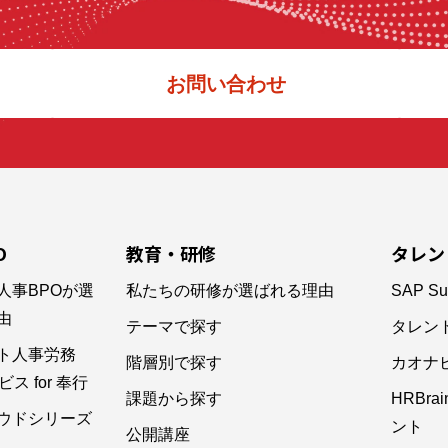
お問い合わせ
O
教育・研修
タレン
人事BPOが選
私たちの研修が選ばれる理由
SAP Su
由
テーマで探す
タレン
ト人事労務
階層別で探す
カオナ
ス for 奉行
課題から探す
HRBr
ウドシリーズ
ント
公開講座