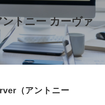
（アントニー カーヴァ
Carver（アントニー 
）