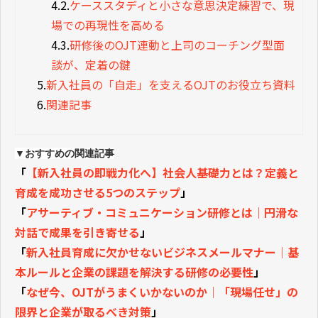
4.2.
ケーススタディと小さな意思決定練習で、現
場での再現性を高める
4.3.
研修後のOJT連動と上司のコーチング型面
談が、定着の鍵
5.
新入社員の「自走」を支えるOJTのお役立ち資料
6.
関連記事
▼おすすめの関連記事
「
【新入社員の即戦力化へ】社会人基礎力とは？定義と
育成を成功させる5つのステップ
」
「
アサーティブ・コミュニケーション研修とは｜円滑な
対話で成果を引き寄せる
」
「
新入社員育成に欠かせないビジネスメールマナー｜基
本ルールと企業の課題を解決する研修の必要性
」
「
なぜ今、OJTがうまくいかないのか｜「現場任せ」の
限界と企業が取るべき対策
」