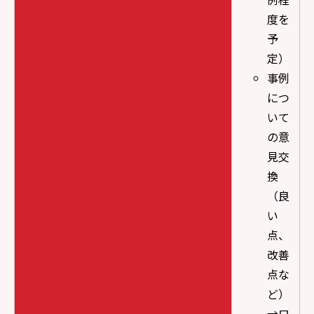
度を
予
定）
事例
につ
いて
の意
見交
換
（良
い
点、
改善
点な
ど）
→ロ