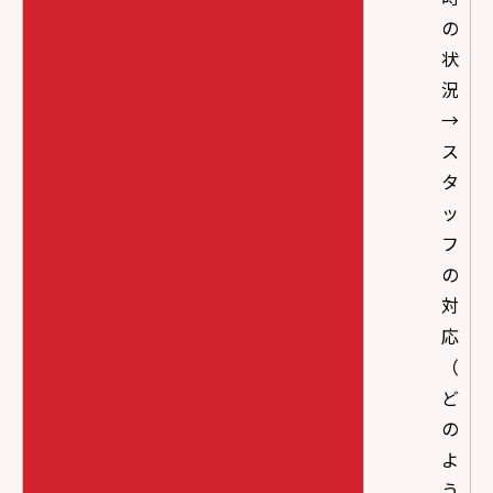
の
状
況
→
ス
タ
ッ
フ
の
対
応
（
ど
の
よ
う