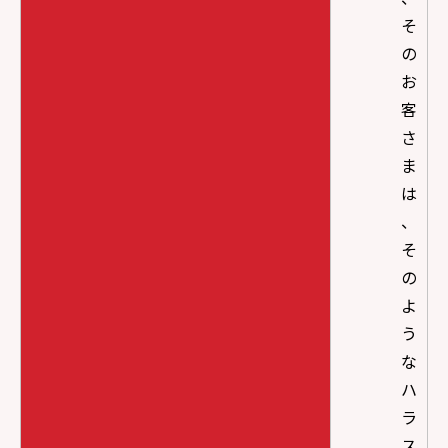
そ
の
お
客
さ
ま
は
、
そ
の
よ
う
な
ハ
ラ
ス