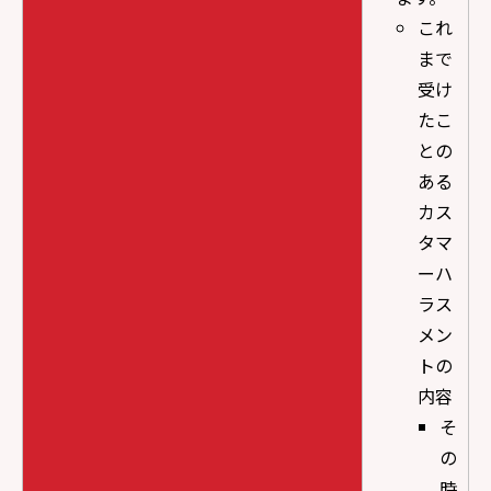
これ
まで
受け
たこ
との
ある
カス
タマ
ーハ
ラス
メン
トの
内容
そ
の
時