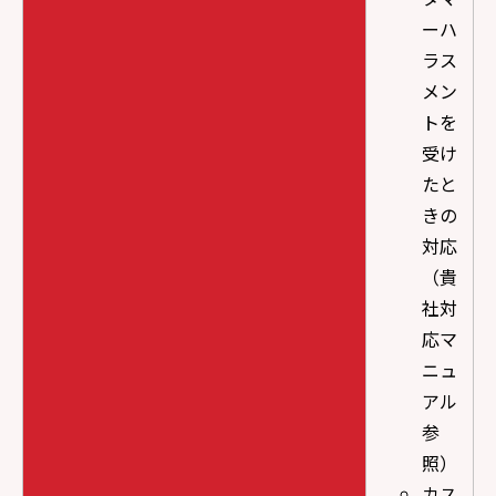
ーハ
ラス
メン
トを
受け
たと
きの
対応
（貴
社対
応マ
ニュ
アル
参
照）
カス