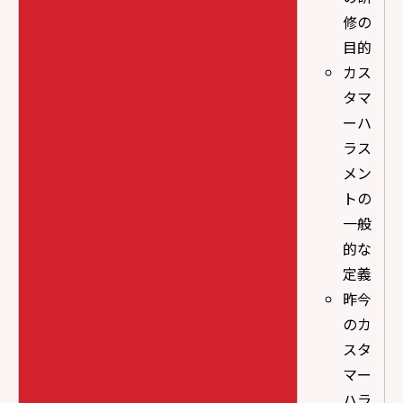
修の
目的
カス
タマ
ーハ
ラス
メン
トの
一般
的な
定義
昨今
のカ
スタ
マー
ハラ