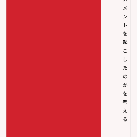
メ
ン
ト
を
起
こ
し
た
の
か
を
考
え
る