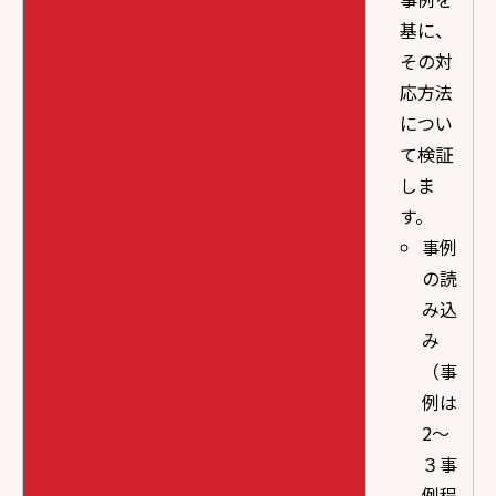
基に、
その対
応方法
につい
て検証
しま
す。
事例
の読
み込
み
（事
例は
2～
３事
例程