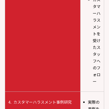
タマ
ーハ
ラス
メン
トを
受け
たス
タッ
フへ
のフ
ォロ
ー
カスタマーハラスメント事例研究
実際の
事例を