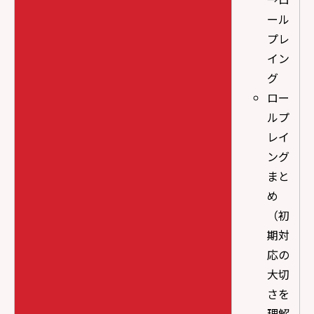
ール
プレ
イン
グ
ロー
ルプ
レイ
ング
まと
め
（初
期対
応の
大切
さを
理解