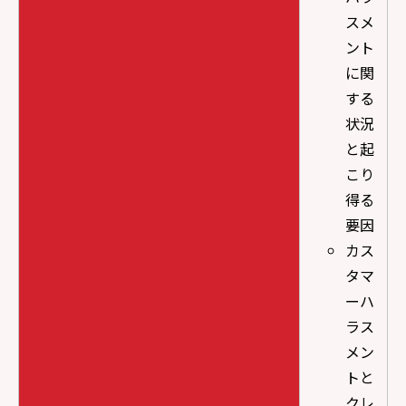
スメ
ント
に関
する
状況
と起
こり
得る
要因
カス
タマ
ーハ
ラス
メン
トと
クレ