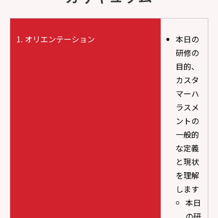
オリエンテーション
本日の
研修の
目的、
カスタ
マーハ
ラスメ
ントの
一般的
な定義
と現状
を理解
します
本日
の研