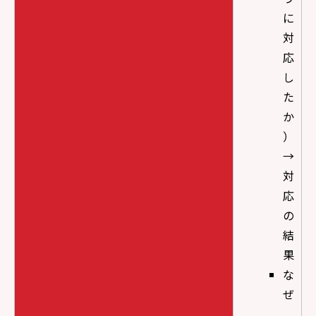
に
対
応
し
た
か
）
→
対
応
の
結
果
な
ぜ
、