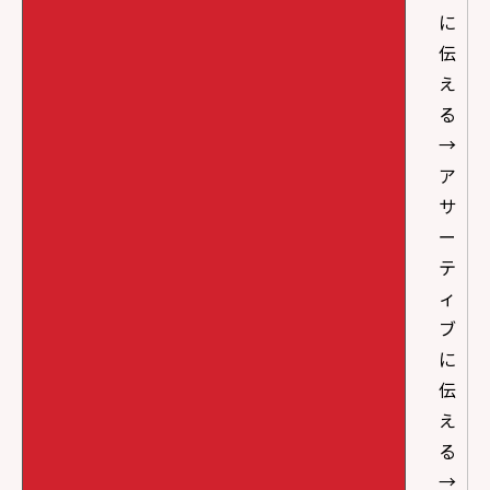
に
伝
え
る
→
ア
サ
ー
テ
ィ
ブ
に
伝
え
る
→