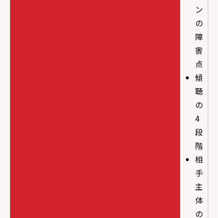
ン
の
障
害
点
傾
聴
の
4
段
階
相
手
主
体
の