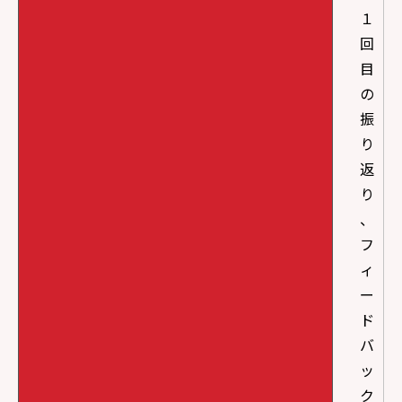
１
回
目
の
振
り
返
り
、
フ
ィ
ー
ド
バ
ッ
ク