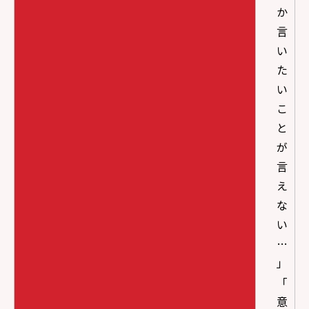
か
言
い
た
い
こ
と
が
言
え
な
い
…
」
「
意