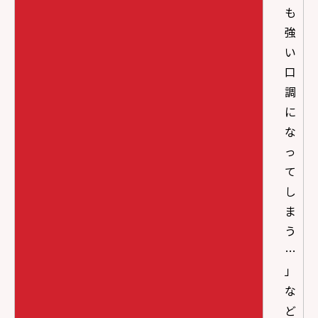
も
強
い
口
調
に
な
っ
て
し
ま
う
…
」
な
ど