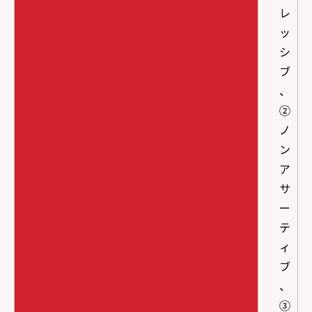
レ
ッ
シ
ブ
、
②
ノ
ン
ア
サ
ー
テ
ィ
ブ
、
③