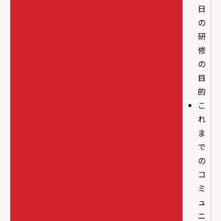
日
の
研
修
の
目
的
こ
れ
ま
で
の
コ
ミ
ュ
ニ