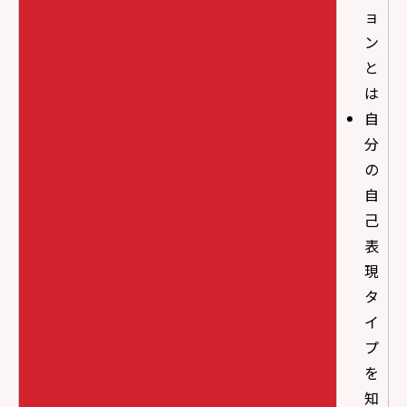
ョ
ン
と
は
自
分
の
自
己
表
現
タ
イ
プ
を
知