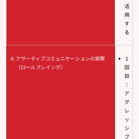
活
用
す
る
アサーティブコミュニケーションの実際
１
（ロールプレイング）
回
目
：
ア
グ
レ
ッ
シ
ブ