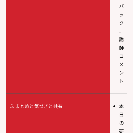
バ
ッ
ク
、
講
師
コ
メ
ン
ト
まとめと気づきと共有
本
日
の
研