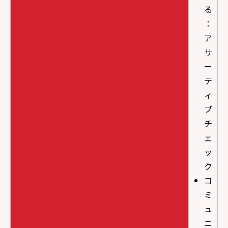
る
：
ア
サ
ー
テ
ィ
ブ
チ
ェ
ッ
ク
コ
ミ
ュ
ニ