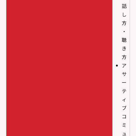
話
し
方
・
聴
き
方
ア
サ
ー
テ
ィ
ブ
コ
ミ
ュ