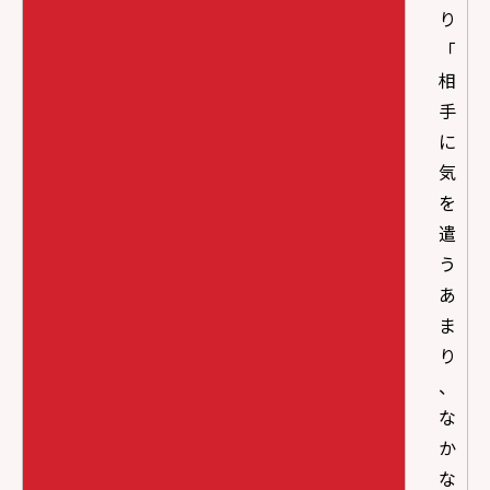
り
「
相
手
に
気
を
遣
う
あ
ま
り
、
な
か
な