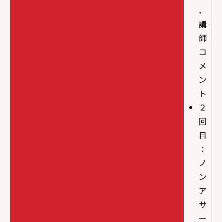
、
講
師
コ
メ
ン
ト
２
回
目
：
ノ
ン
ア
サ
ー