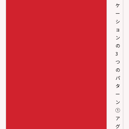
ケ
ー
シ
ョ
ン
の
3
つ
の
パ
タ
ー
ン
①
ア
グ