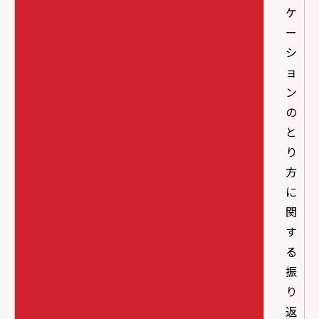
ケ
ー
シ
ョ
ン
の
と
り
方
に
関
す
る
振
り
返