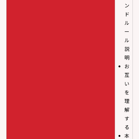
ン
ド
ル
ー
ル
説
明
お
互
い
を
理
解
す
る
本