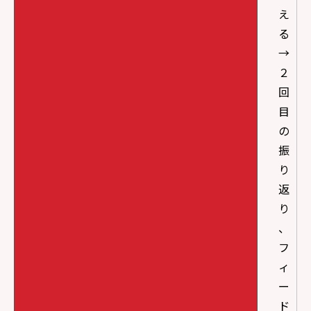
え
る
→
２
回
目
の
振
り
返
り
、
フ
ィ
ー
ド