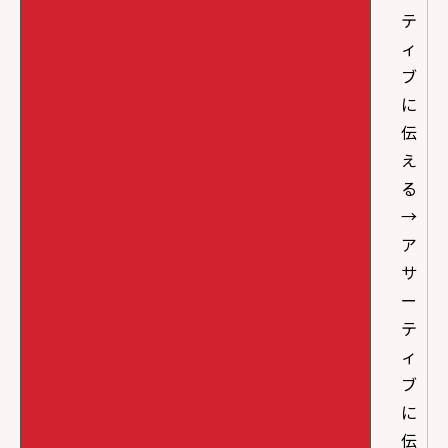
テ
ィ
ブ
に
伝
え
る
→
ア
サ
ー
テ
ィ
ブ
に
伝