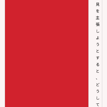
見
を
主
張
し
よ
う
と
す
る
と
、
ど
う
し
て