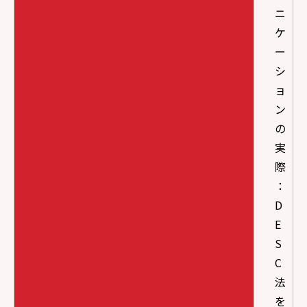
ニ
ケ
ー
シ
ョ
ン
の
実
際
：
D
E
S
C
法
を