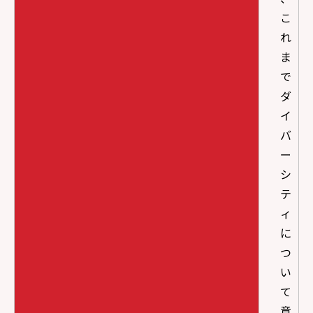
こ
れ
ま
で
ダ
イ
バ
ー
シ
テ
ィ
に
つ
い
て
意