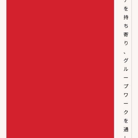
を
持
ち
寄
り
、
グ
ル
ー
プ
ワ
ー
ク
を
通
し