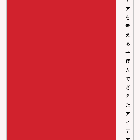
ア
を
考
え
る
→
個
人
で
考
え
た
ア
イ
デ
ア