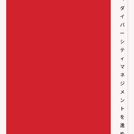
ダ
イ
バ
ー
シ
テ
ィ
マ
ネ
ジ
メ
ン
ト
を
進
め