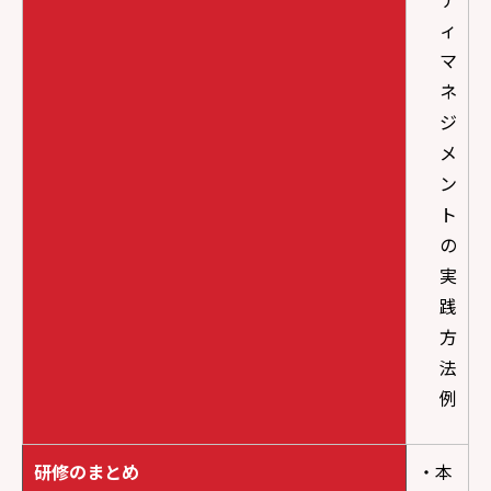
ィ
マ
ネ
ジ
メ
ン
ト
の
実
践
方
法
例
研修のまとめ
・本