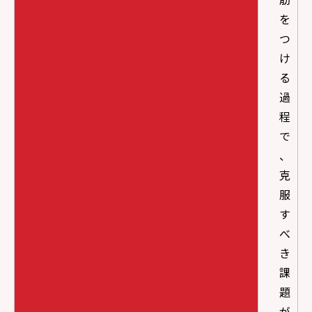
を
つ
け
る
過
程
で
、
克
服
す
べ
き
課
題
が