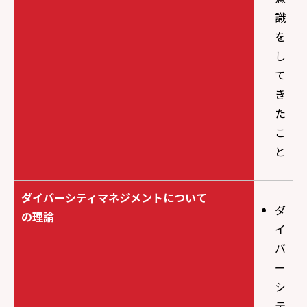
識
を
し
て
き
た
こ
と
ダイバーシティマネジメントについて
ダ
の理論
イ
バ
ー
シ
テ