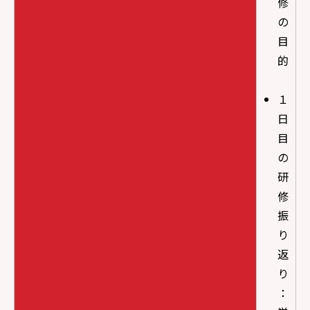
修
の
目
的
１
日
目
の
研
修
振
り
返
り
：