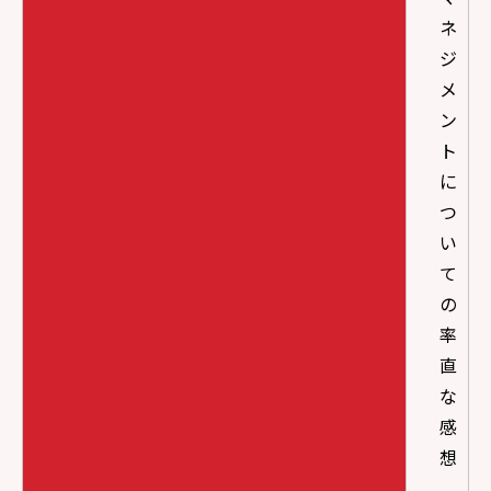
ネ
ジ
メ
ン
ト
に
つ
い
て
の
率
直
な
感
想
、