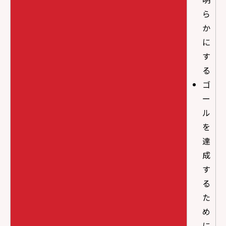
ら
か
に
す
る
ゴ
ー
ル
を
達
成
す
る
た
め
に