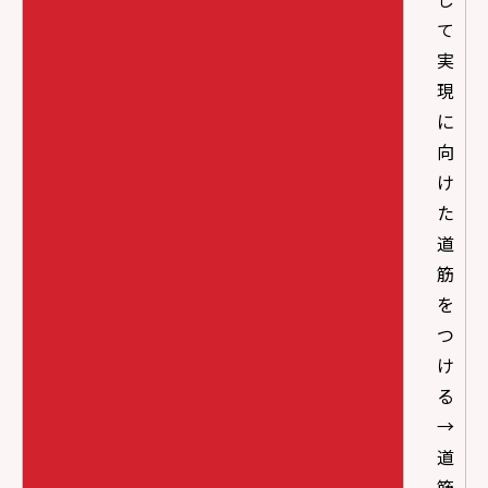
て
実
現
に
向
け
た
道
筋
を
つ
け
る
→
道
筋