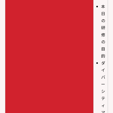
本
日
の
研
修
の
目
的
ダ
イ
バ
ー
シ
テ
ィ
マ