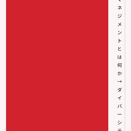
ネ
ジ
メ
ン
ト
と
は
何
か
→
ダ
イ
バ
ー
シ
テ