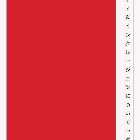
ィ
＆
イ
ン
ク
ル
ー
ジ
ョ
ン
に
つ
い
て
→
ダ