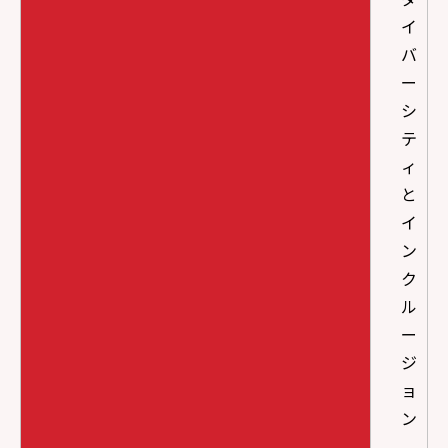
イ
バ
ー
シ
テ
ィ
と
イ
ン
ク
ル
ー
ジ
ョ
ン
、