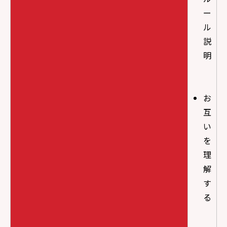
ー
ル
説
明
お
互
い
を
理
解
す
る