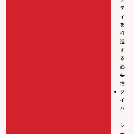
テ
ィ
を
推
進
す
る
必
要
性
ダ
イ
バ
ー
シ
テ