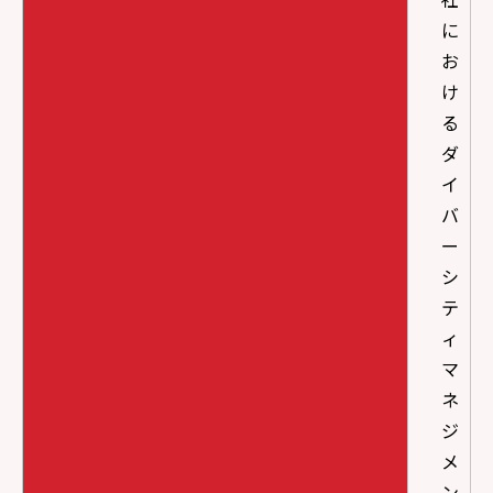
に
お
け
る
ダ
イ
バ
ー
シ
テ
ィ
マ
ネ
ジ
メ
ン