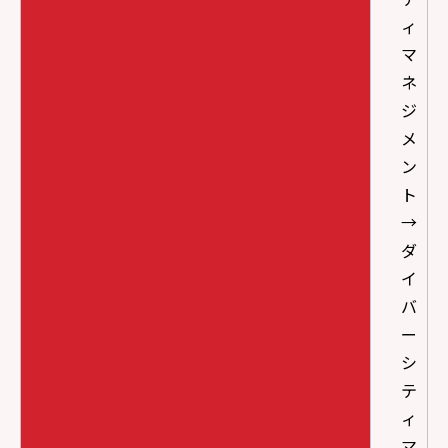
ィ
マ
ネ
ジ
メ
ン
ト
→
ダ
イ
バ
ー
シ
テ
ィ
マ