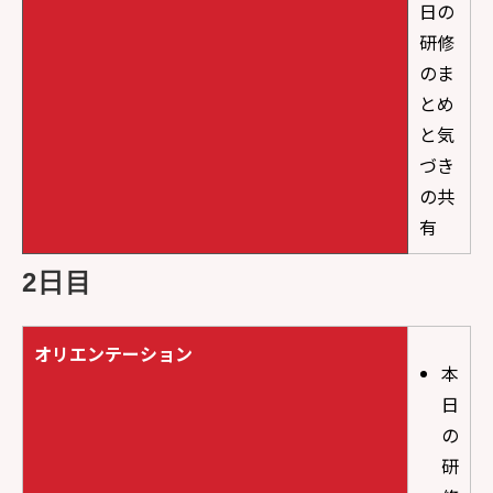
日の
研修
のま
とめ
と気
づき
の共
有
2日目
オリエンテーション
本
日
の
研