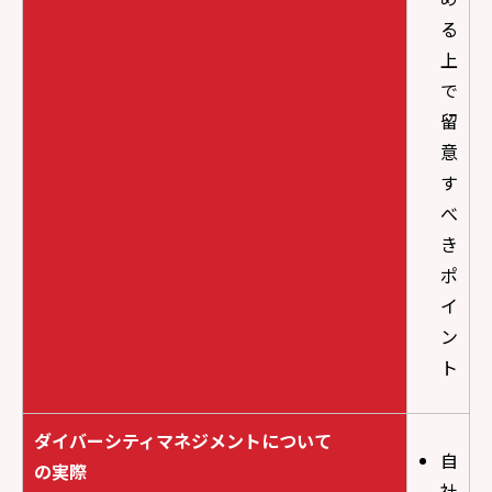
る
上
で
留
意
す
べ
き
ポ
イ
ン
ト
ダイバーシティマネジメントについて
自
の実際
社