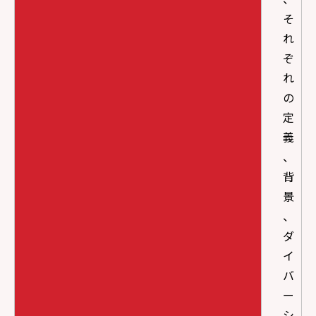
そ
れ
ぞ
れ
の
定
義
、
背
景
、
ダ
イ
バ
ー
シ