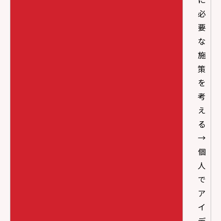
必
要
な
施
策
を
考
え
る
→
個
人
で
ア
イ
デ