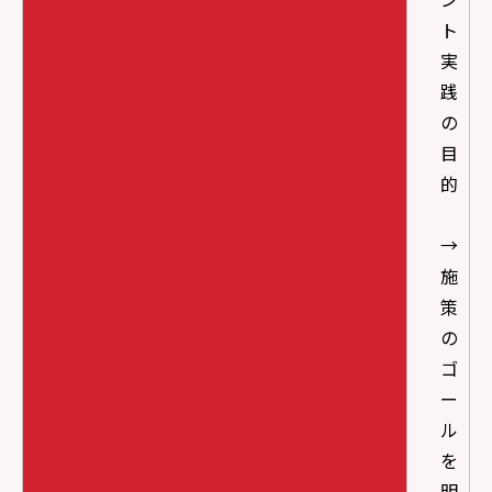
ト
実
践
の
目
的
→
施
策
の
ゴ
ー
ル
を
明