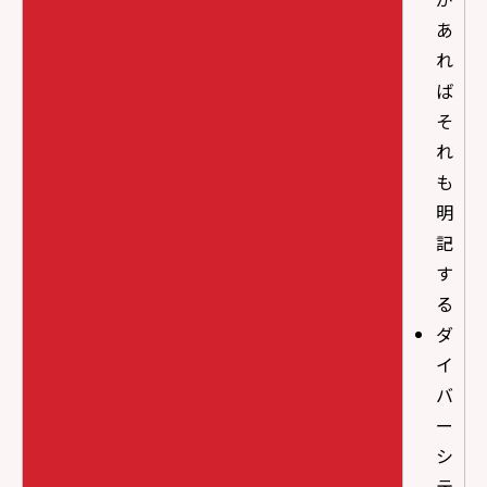
あ
れ
ば
そ
れ
も
明
記
す
る
ダ
イ
バ
ー
シ
テ