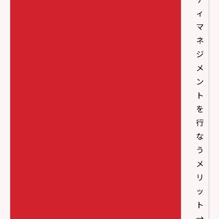
ィ
マ
ネ
ジ
メ
ン
ト
を
行
な
う
メ
リ
ッ
ト
→