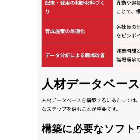
配置・登用の判断材料づく
異動や選
り
ことで、
各社員の
育成施策の最適化
をピンポ
残業時間
データ分析による職場改善
職場環境
人材データベー
人材データベースを構築するにあたっては
なステップを踏むことが重要です。
構築に必要なソフト