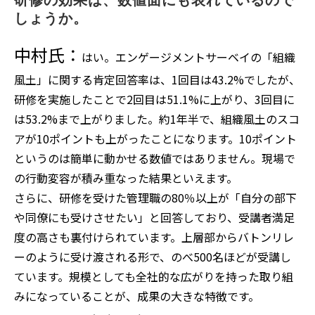
研修の効果は、数値面にも表れているので
しょうか。
中村氏：
はい。エンゲージメントサーベイの「組織
風土」に関する肯定回答率は、1回目は43.2%でしたが、
研修を実施したことで2回目は51.1%に上がり、3回目に
は53.2%まで上がりました。約1年半で、組織風土のスコ
アが10ポイントも上がったことになります。10ポイント
というのは簡単に動かせる数値ではありません。現場で
の行動変容が積み重なった結果といえます。
さらに、研修を受けた管理職の80％以上が「自分の部下
や同僚にも受けさせたい」と回答しており、受講者満足
度の高さも裏付けられています。上層部からバトンリレ
ーのように受け渡される形で、のべ500名ほどが受講し
ています。規模としても全社的な広がりを持った取り組
みになっていることが、成果の大きな特徴です。