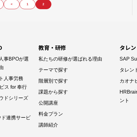
<
1
2
O
教育・研修
タレン
人事BPOが選
私たちの研修が選ばれる理由
SAP Su
由
テーマで探す
タレン
ト人事労務
階層別で探す
カオナ
ス for 奉行
課題から探す
HRBr
ウドシリーズ
ント
公開講座
料金プラン
ウド連携サービ
講師紹介